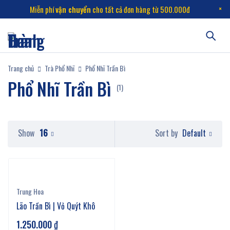
Miễn phí
vận chuyển
cho tất cả đơn hàng từ 500.000đ
Trang chủ
Trà Phổ Nhĩ
Phổ Nhĩ Trần Bì
Phổ Nhĩ Trần Bì
(1)
Default
Show
16
Sort by
Trung Hoa
Lão Trần Bì | Vỏ Quýt Khô
1.250.000
₫