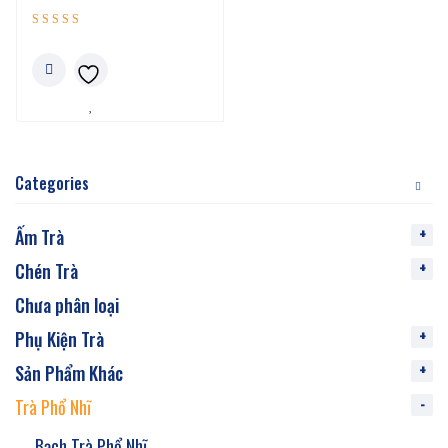
Được xếp
5.00
hạng
5 sao
Categories
Ấm Trà
Chén Trà
Chưa phân loại
Phụ Kiện Trà
Sản Phẩm Khác
Trà Phổ Nhĩ
Bạch Trà Phổ Nhĩ