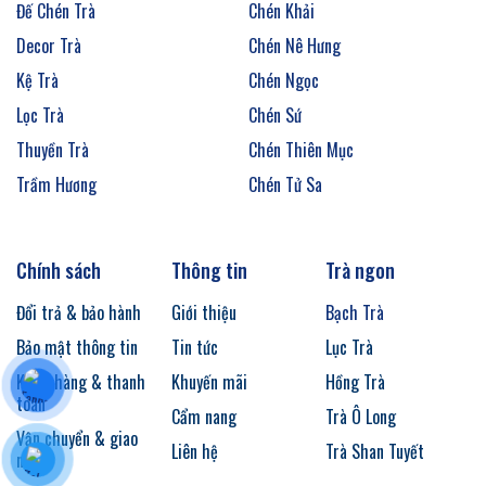
Đế Chén Trà
Chén Khải
Decor Trà
Chén Nê Hưng
Kệ Trà
Chén Ngọc
Lọc Trà
Chén Sứ
Thuyền Trà
Chén Thiên Mục
Trầm Hương
Chén Tử Sa
Chính sách
Thông tin
Trà ngon
Đổi trả & bảo hành
Giới thiệu
Bạch Trà
Bảo mật thông tin
Tin tức
Lục Trà
Kiểm hàng & thanh
Khuyến mãi
Hồng Trà
toán
Cẩm nang
Trà Ô Long
Vận chuyển & giao
Liên hệ
Trà Shan Tuyết
nhận