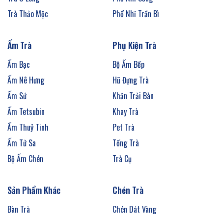
Trà Thảo Mộc
Phổ Nhĩ Trần Bì
Ấm Trà
Phụ Kiện Trà
Ấm Bạc
Bộ Ấm Bếp
Ấm Nê Hưng
Hũ Đựng Trà
Ấm Sứ
Khăn Trải Bàn
Ấm Tetsubin
Khay Trà
Ấm Thuỷ Tinh
Pet Trà
Ấm Tử Sa
Tống Trà
Bộ Ấm Chén
Trà Cụ
Sản Phẩm Khác
Chén Trà
Bàn Trà
Chén Dát Vàng