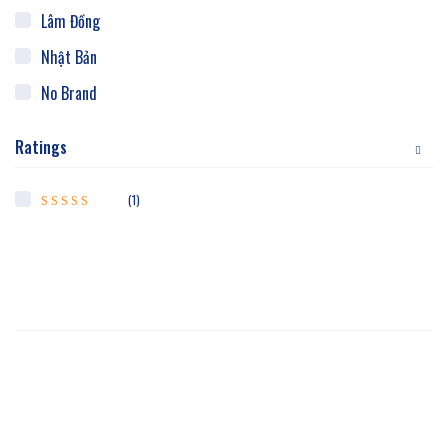
Lâm Đồng
Nhật Bản
No Brand
Thái Nguyên
Ratings
Trung Hoa
Việt Nam
(1)
Được xếp hạng
5
5 sao