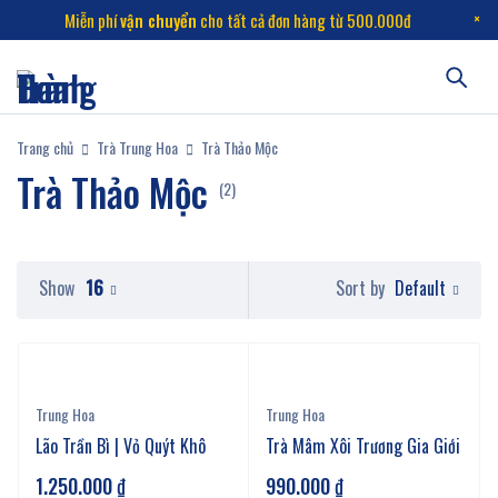
Miễn phí
vận chuyển
cho tất cả đơn hàng từ 500.000đ
Trang chủ
Trà Trung Hoa
Trà Thảo Mộc
Trà Thảo Mộc
(2)
Default
Show
16
Sort by
Trung Hoa
Trung Hoa
Lão Trần Bì | Vỏ Quýt Khô
Trà Mâm Xôi Trương Gia Giới
1.250.000
₫
990.000
₫