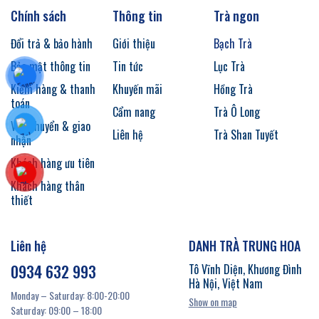
Chính sách
Thông tin
Trà ngon
Đổi trả & bảo hành
Giới thiệu
Bạch Trà
Bảo mật thông tin
Tin tức
Lục Trà
Kiểm hàng & thanh
Khuyến mãi
Hồng Trà
toán
Cẩm nang
Trà Ô Long
Vận chuyển & giao
Liên hệ
Trà Shan Tuyết
nhận
Khách hàng ưu tiên
Khách hàng thân
thiết
Liên hệ
DANH TRÀ TRUNG HOA
0934 632 993
Tô Vĩnh Diện, Khương Đình
Hà Nội, Việt Nam
Monday – Saturday: 8:00-20:00
Show on map
Saturday: 09:00 – 18:00