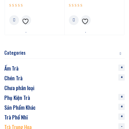
Được xếp
Được xếp
5.00
5.00
hạng
hạng
5 sao
5 sao
Categories
Ấm Trà
Chén Trà
Chưa phân loại
Phụ Kiện Trà
Sản Phẩm Khác
Trà Phổ Nhĩ
Trà Trung Hoa