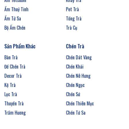
Ấm Tetsubin
Khay Trà
Ấm Thuỷ Tinh
Pet Trà
Ấm Tử Sa
Tống Trà
Bộ Ấm Chén
Trà Cụ
Sản Phẩm Khác
Chén Trà
Bàn Trà
Chén Dát Vàng
Đế Chén Trà
Chén Khải
Decor Trà
Chén Nê Hưng
Kệ Trà
Chén Ngọc
Lọc Trà
Chén Sứ
Thuyền Trà
Chén Thiên Mục
Trầm Hương
Chén Tử Sa