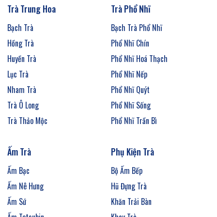
Trà Trung Hoa
Trà Phổ Nhĩ
Bạch Trà
Bạch Trà Phổ Nhĩ
Hồng Trà
Phổ Nhĩ Chín
Huyền Trà
Phổ Nhĩ Hoá Thạch
Lục Trà
Phổ Nhĩ Nếp
Nham Trà
Phổ Nhĩ Quýt
Trà Ô Long
Phổ Nhĩ Sống
Trà Thảo Mộc
Phổ Nhĩ Trần Bì
Ấm Trà
Phụ Kiện Trà
Ấm Bạc
Bộ Ấm Bếp
Ấm Nê Hưng
Hũ Đựng Trà
Ấm Sứ
Khăn Trải Bàn