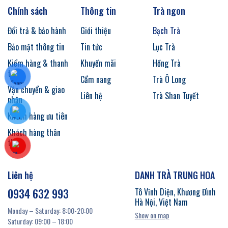
Chính sách
Thông tin
Trà ngon
Đổi trả & bảo hành
Giới thiệu
Bạch Trà
Bảo mật thông tin
Tin tức
Lục Trà
Kiểm hàng & thanh
Khuyến mãi
Hồng Trà
toán
Cẩm nang
Trà Ô Long
Vận chuyển & giao
Liên hệ
Trà Shan Tuyết
nhận
Khách hàng ưu tiên
Khách hàng thân
thiết
Liên hệ
DANH TRÀ TRUNG HOA
0934 632 993
Tô Vĩnh Diện, Khương Đình
Hà Nội, Việt Nam
Monday – Saturday: 8:00-20:00
Show on map
Saturday: 09:00 – 18:00