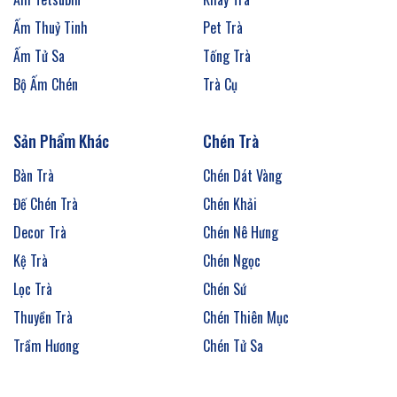
Ấm Thuỷ Tinh
Pet Trà
Ấm Tử Sa
Tống Trà
Bộ Ấm Chén
Trà Cụ
Sản Phẩm Khác
Chén Trà
Bàn Trà
Chén Dát Vàng
Đế Chén Trà
Chén Khải
Decor Trà
Chén Nê Hưng
Kệ Trà
Chén Ngọc
Lọc Trà
Chén Sứ
Thuyền Trà
Chén Thiên Mục
Trầm Hương
Chén Tử Sa