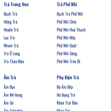
Trà Trung Hoa
Trà Phổ Nhĩ
Bạch Trà
Bạch Trà Phổ Nhĩ
Hồng Trà
Phổ Nhĩ Chín
Huyền Trà
Phổ Nhĩ Hoá Thạch
Lục Trà
Phổ Nhĩ Nếp
Nham Trà
Phổ Nhĩ Quýt
Trà Ô Long
Phổ Nhĩ Sống
Trà Thảo Mộc
Phổ Nhĩ Trần Bì
Ấm Trà
Phụ Kiện Trà
Ấm Bạc
Bộ Ấm Bếp
Ấm Nê Hưng
Hũ Đựng Trà
Ấm Sứ
Khăn Trải Bàn
Ấm Tetsubin
Khay Trà