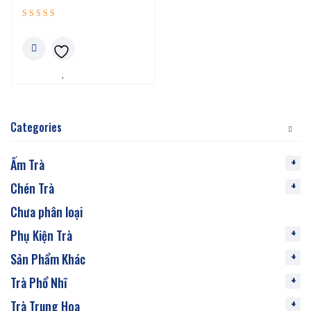
Được xếp
5.00
hạng
5 sao
Categories
Ấm Trà
Chén Trà
Chưa phân loại
Phụ Kiện Trà
Sản Phẩm Khác
Trà Phổ Nhĩ
Trà Trung Hoa