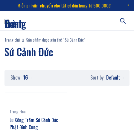
Miễn phí
vận chuyển
cho tất cả đơn hàng từ 500.000đ
Trang chủ
Sản phẩm được gắn thẻ “Sứ Cảnh Đức”
Sứ Cảnh Đức
Default
Show
16
Sort by
Trung Hoa
Lư Xông Trầm Sứ Cảnh Đức
Phật Đỉnh Cung