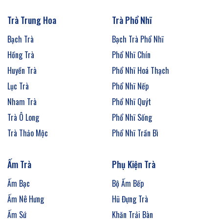
Trà Trung Hoa
Trà Phổ Nhĩ
Bạch Trà
Bạch Trà Phổ Nhĩ
Hồng Trà
Phổ Nhĩ Chín
Huyền Trà
Phổ Nhĩ Hoá Thạch
Lục Trà
Phổ Nhĩ Nếp
Nham Trà
Phổ Nhĩ Quýt
Trà Ô Long
Phổ Nhĩ Sống
Trà Thảo Mộc
Phổ Nhĩ Trần Bì
Ấm Trà
Phụ Kiện Trà
Ấm Bạc
Bộ Ấm Bếp
Ấm Nê Hưng
Hũ Đựng Trà
Ấm Sứ
Khăn Trải Bàn