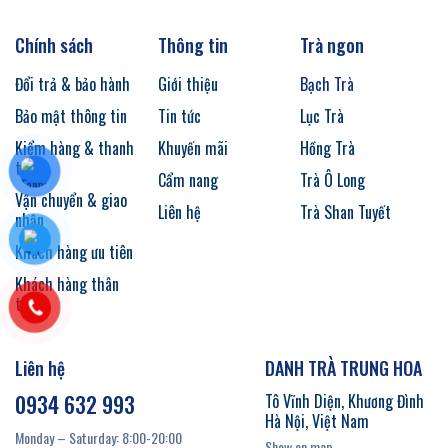
Chính sách
Thông tin
Trà ngon
Đổi trả & bảo hành
Giới thiệu
Bạch Trà
Bảo mật thông tin
Tin tức
Lục Trà
Kiểm hàng & thanh
Khuyến mãi
Hồng Trà
toán
Cẩm nang
Trà Ô Long
Vận chuyển & giao
Liên hệ
Trà Shan Tuyết
nhận
Khách hàng ưu tiên
Khách hàng thân
thiết
Liên hệ
DANH TRÀ TRUNG HOA
0934 632 993
Tô Vĩnh Diện, Khương Đình
Hà Nội, Việt Nam
Monday – Saturday: 8:00-20:00
Show on map