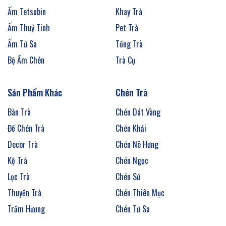
Ấm Tetsubin
Khay Trà
Ấm Thuỷ Tinh
Pet Trà
Ấm Tử Sa
Tống Trà
Bộ Ấm Chén
Trà Cụ
Sản Phẩm Khác
Chén Trà
Bàn Trà
Chén Dát Vàng
Đế Chén Trà
Chén Khải
Decor Trà
Chén Nê Hưng
Kệ Trà
Chén Ngọc
Lọc Trà
Chén Sứ
Thuyền Trà
Chén Thiên Mục
Trầm Hương
Chén Tử Sa