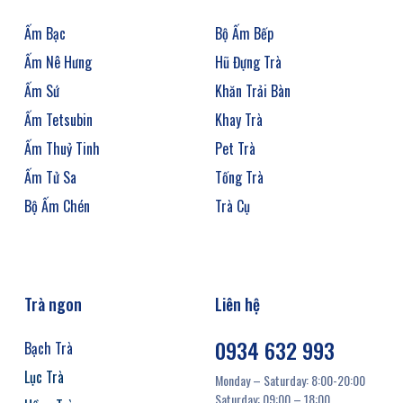
Ấm Bạc
Bộ Ấm Bếp
Ấm Nê Hưng
Hũ Đựng Trà
Ấm Sứ
Khăn Trải Bàn
Ấm Tetsubin
Khay Trà
Ấm Thuỷ Tinh
Pet Trà
Ấm Tử Sa
Tống Trà
Bộ Ấm Chén
Trà Cụ
Trà ngon
Liên hệ
0934 632 993
Bạch Trà
Lục Trà
Monday – Saturday: 8:00-20:00
Saturday: 09:00 – 18:00