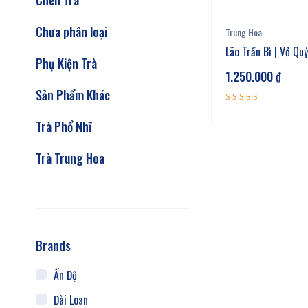
Chén Trà
Chưa phân loại
Trung Hoa
Lão Trần Bì | Vỏ Qu
Phụ Kiện Trà
1.250.000
₫
Sản Phẩm Khác
Được xếp
Trà Phổ Nhĩ
5.00
hạng
5 sao
Trà Trung Hoa
Brands
Ấn Độ
Đài Loan