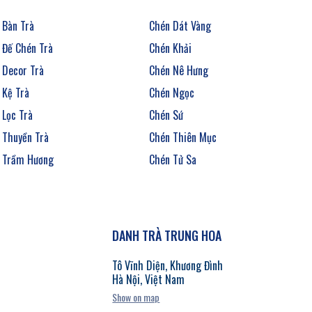
Bàn Trà
Chén Dát Vàng
Đế Chén Trà
Chén Khải
Decor Trà
Chén Nê Hưng
Kệ Trà
Chén Ngọc
Lọc Trà
Chén Sứ
Thuyền Trà
Chén Thiên Mục
Trầm Hương
Chén Tử Sa
DANH TRÀ TRUNG HOA
Tô Vĩnh Diện, Khương Đình
Hà Nội, Việt Nam
Show on map