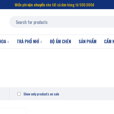
Miễn phí
vận chuyển
cho tất cả đơn hàng từ 500.000đ
HOA
TRÀ PHỔ NHĨ
BỘ ẤM CHÉN
SẢN PHẨM
CẨM 
Show only products on sale