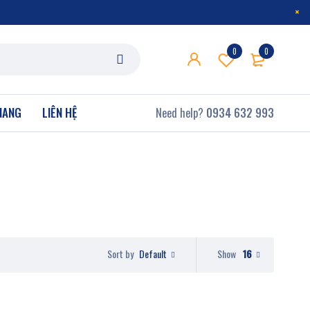
0
0
NANG
LIÊN HỆ
Need help?
0934 632 993
Default
Show
16
Sort by