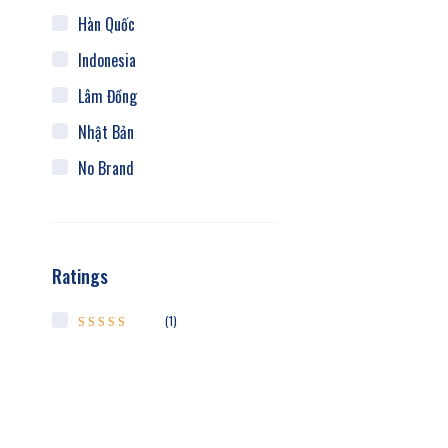
Hàn Quốc
Indonesia
Lâm Đồng
Nhật Bản
No Brand
Thái Nguyên
Trung Hoa
Ratings
Việt Nam
(1)
Được xếp hạng
5
5 sao