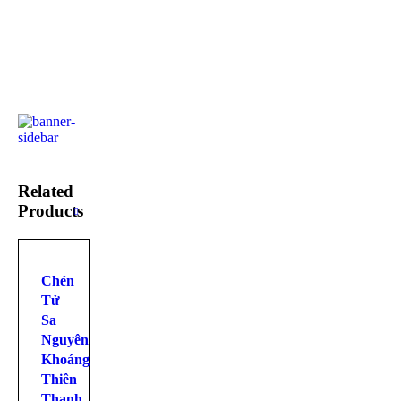
Related
Products
Chén
Tử
Sa
Nguyên
Khoáng
Thiên
Thanh