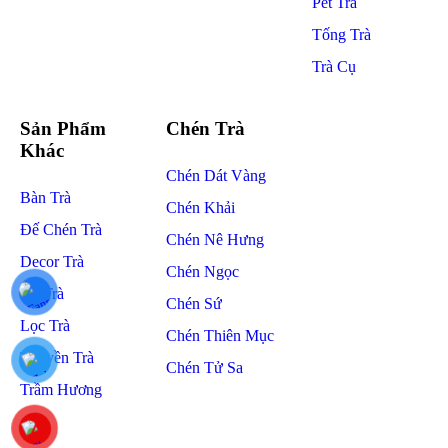
Pet Trà
Tống Trà
Trà Cụ
Sản Phẩm
Chén Trà
Khác
Chén Dát Vàng
Bàn Trà
Chén Khải
Đế Chén Trà
Chén Nê Hưng
Decor Trà
Chén Ngọc
Kệ Trà
Chén Sứ
Lọc Trà
Chén Thiên Mục
Thuyền Trà
Chén Tử Sa
Trầm Hương