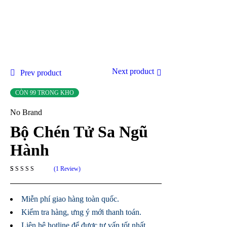
Next product
Prev product
CÒN 99 TRONG KHO
No Brand
Bộ Chén Tử Sa Ngũ
Hành
1
Review
5.00
1
trên 5
dựa trên
đánh giá
Miễn phí giao hàng toàn quốc.
Kiểm tra hàng, ưng ý mới thanh toán.
Liên hệ hotline để được tư vấn tốt nhất.