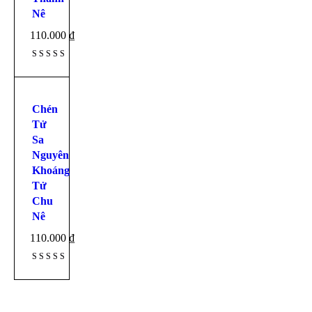
Nê
110.000
₫
Được xếp
hạng
5.00
5
sao
Chén
Tử
Sa
Nguyên
Khoáng
Tử
Chu
Nê
110.000
₫
Được xếp
hạng
5.00
5
sao