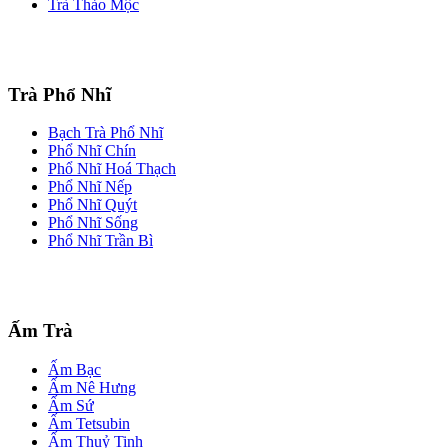
Trà Thảo Mộc
Trà Phổ Nhĩ
Bạch Trà Phổ Nhĩ
Phổ Nhĩ Chín
Phổ Nhĩ Hoá Thạch
Phổ Nhĩ Nếp
Phổ Nhĩ Quýt
Phổ Nhĩ Sống
Phổ Nhĩ Trần Bì
Ấm Trà
Ấm Bạc
Ấm Nê Hưng
Ấm Sứ
Ấm Tetsubin
Ấm Thuỷ Tinh