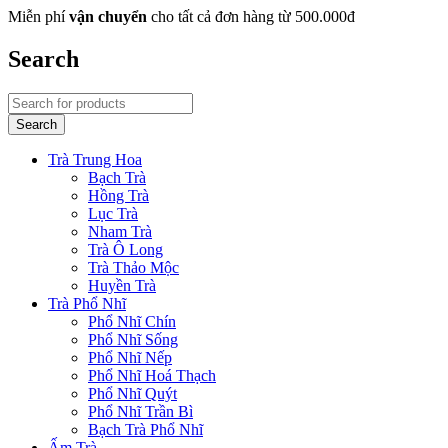
Miễn phí
vận chuyển
cho tất cả đơn hàng từ 500.000đ
Search
Trà Trung Hoa
Bạch Trà
Hồng Trà
Lục Trà
Nham Trà
Trà Ô Long
Trà Thảo Mộc
Huyền Trà
Trà Phổ Nhĩ
Phổ Nhĩ Chín
Phổ Nhĩ Sống
Phổ Nhĩ Nếp
Phổ Nhĩ Hoá Thạch
Phổ Nhĩ Quýt
Phổ Nhĩ Trần Bì
Bạch Trà Phổ Nhĩ
Ấm Trà