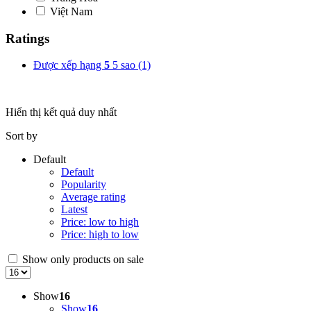
Việt Nam
Ratings
Được xếp hạng
5
5 sao
(1)
Hiển thị kết quả duy nhất
Sort by
Default
Default
Popularity
Average rating
Latest
Price: low to high
Price: high to low
Show only products on sale
Show
16
Show
16