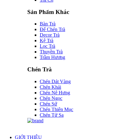
Sản Phẩm Khác
Bàn Trà
Đế Chén Trà
Decor Trà
Kệ Trà
Lọc Trà
Thuyền Trà
Trầm Hương
Chén Trà
Chén Dát Vàng
Chén Khải
Chén Nê Hưng
Chén Ngọc
Chén Sứ
Chén Thiên Mục
Chén Tử Sa
GIỚI THIỆU