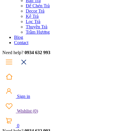
Bàn Trà
Đế Chén Trà
Decor Trà
Kệ Trà
Lọc Trà
Thuyền Trà
Trầm Hương
Blog
Contact
Need help?
0934 632 993
Sign in
Wishlist
(
0
)
0
Need help?
0934 632 993