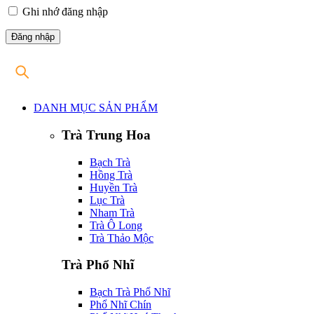
Ghi nhớ đăng nhập
DANH MỤC SẢN PHẨM
Trà Trung Hoa
Bạch Trà
Hồng Trà
Huyền Trà
Lục Trà
Nham Trà
Trà Ô Long
Trà Thảo Mộc
Trà Phổ Nhĩ
Bạch Trà Phổ Nhĩ
Phổ Nhĩ Chín