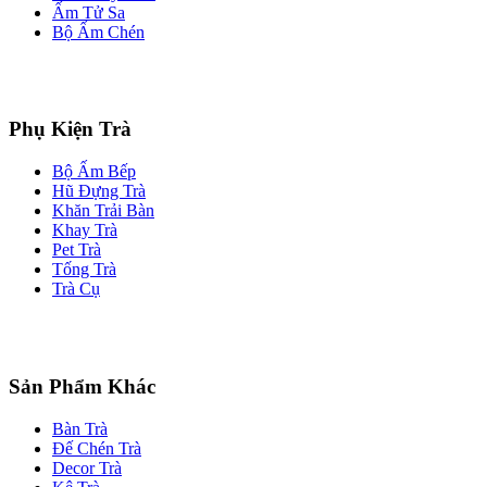
Ấm Tử Sa
Bộ Ấm Chén
Phụ Kiện Trà
Bộ Ấm Bếp
Hũ Đựng Trà
Khăn Trải Bàn
Khay Trà
Pet Trà
Tống Trà
Trà Cụ
Sản Phẩm Khác
Bàn Trà
Đế Chén Trà
Decor Trà