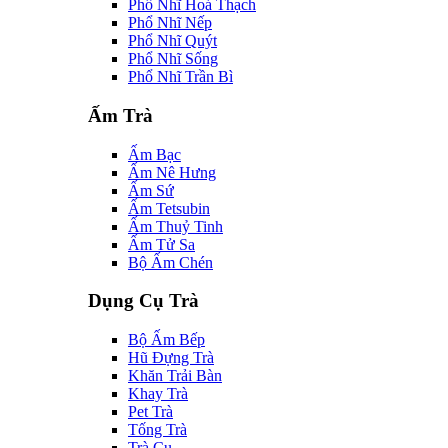
Phổ Nhĩ Hoá Thạch
Phổ Nhĩ Nếp
Phổ Nhĩ Quýt
Phổ Nhĩ Sống
Phổ Nhĩ Trần Bì
Ấm Trà
Ấm Bạc
Ấm Nê Hưng
Ấm Sứ
Ấm Tetsubin
Ấm Thuỷ Tinh
Ấm Tử Sa
Bộ Ấm Chén
Dụng Cụ Trà
Bộ Ấm Bếp
Hũ Đựng Trà
Khăn Trải Bàn
Khay Trà
Pet Trà
Tống Trà
Trà Cụ