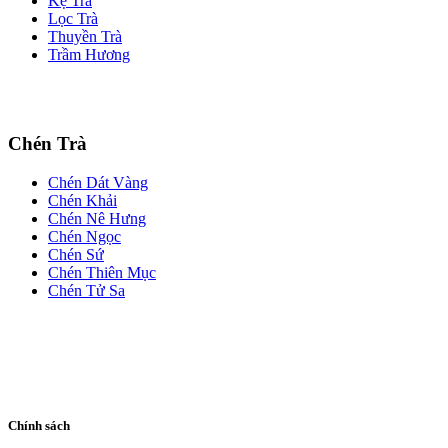
Kệ Trà
Lọc Trà
Thuyền Trà
Trầm Hương
Chén Trà
Chén Dát Vàng
Chén Khải
Chén Nê Hưng
Chén Ngọc
Chén Sứ
Chén Thiên Mục
Chén Tử Sa
Chính sách