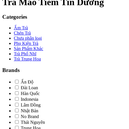
Trà Mao Tiêm Tín Dương
Categories
Ấm Trà
Chén Trà
Chưa phân loại
Phụ Kiện Trà
Sản Phẩm Khác
Trà Phổ Nhĩ
Trà Trung Hoa
Brands
Ấn Độ
Đài Loan
Hàn Quốc
Indonesia
Lâm Đồng
Nhật Bản
No Brand
Thái Nguyên
Trung Hoa