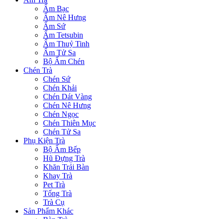
Ấm Bạc
Ấm Nê Hưng
Ấm Sứ
Ấm Tetsubin
Ấm Thuỷ Tinh
Ấm Tử Sa
Bộ Ấm Chén
Chén Trà
Chén Sứ
Chén Khải
Chén Dát Vàng
Chén Nê Hưng
Chén Ngọc
Chén Thiên Mục
Chén Tử Sa
Phụ Kiện Trà
Bộ Ấm Bếp
Hũ Đựng Trà
Khăn Trải Bàn
Khay Trà
Pet Trà
Tống Trà
Trà Cụ
Sản Phẩm Khác