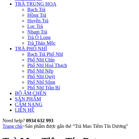
TRÀ TRUNG HOA
Bạch Trà
Hồng Trà
Huyền Trà
Lục Trà
Nham Trà
Trà Ô Long
Trà Thảo Mộc
TRÀ PHỔ NHĨ
Bạch Trà Phổ Nhĩ
Phổ Nhĩ Chín
Phổ Nhĩ Hoá Thạch
Phổ Nhĩ Nếp
Phổ Nhĩ Quýt
Phổ Nhĩ Sống
Phổ Nhĩ Trần Bì
BỘ ẤM CHÉN
SẢN PHẨM
CẨM NANG
LIÊN HỆ
Need help?
0934 632 993
Trang chủ
>
Sản phẩm được gắn thẻ “Trà Mao Tiêm Tín Dương”