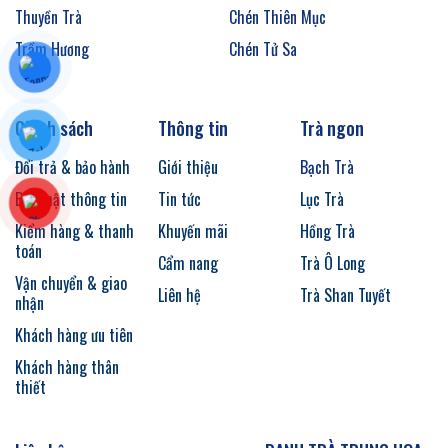
Thuyền Trà
Chén Thiên Mục
Trầm Hương
Chén Tử Sa
Chính sách
Thông tin
Trà ngon
Đổi trả & bảo hành
Giới thiệu
Bạch Trà
Bảo mật thông tin
Tin tức
Lục Trà
Kiểm hàng & thanh
Khuyến mãi
Hồng Trà
toán
Cẩm nang
Trà Ô Long
Vận chuyển & giao
Liên hệ
Trà Shan Tuyết
nhận
Khách hàng ưu tiên
Khách hàng thân
thiết