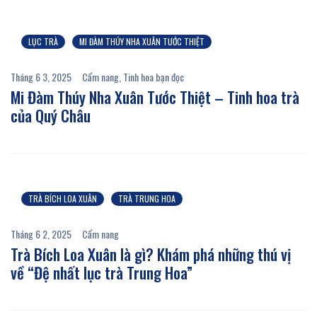
LỤC TRÀ
MI ĐÀM THÚY NHA XUÂN TƯỚC THIỆT
Tháng 6 3, 2025
Cẩm nang
,
Tinh hoa bạn đọc
Mi Đàm Thúy Nha Xuân Tước Thiệt – Tinh hoa trà
của Quý Châu
TRÀ BÍCH LOA XUÂN
TRÀ TRUNG HOA
Tháng 6 2, 2025
Cẩm nang
Trà Bích Loa Xuân là gì? Khám phá những thú vị
về “Đệ nhất lục trà Trung Hoa”