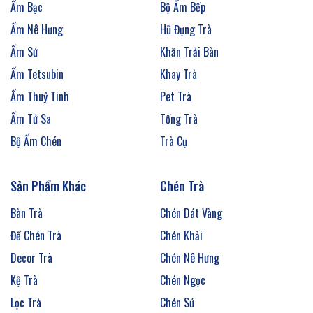
Ấm Bạc
Bộ Ấm Bếp
Ấm Nê Hưng
Hũ Đựng Trà
Ấm Sứ
Khăn Trải Bàn
Ấm Tetsubin
Khay Trà
Ấm Thuỷ Tinh
Pet Trà
Ấm Tử Sa
Tống Trà
Bộ Ấm Chén
Trà Cụ
Sản Phẩm Khác
Chén Trà
Bàn Trà
Chén Dát Vàng
Đế Chén Trà
Chén Khải
Decor Trà
Chén Nê Hưng
Kệ Trà
Chén Ngọc
Lọc Trà
Chén Sứ