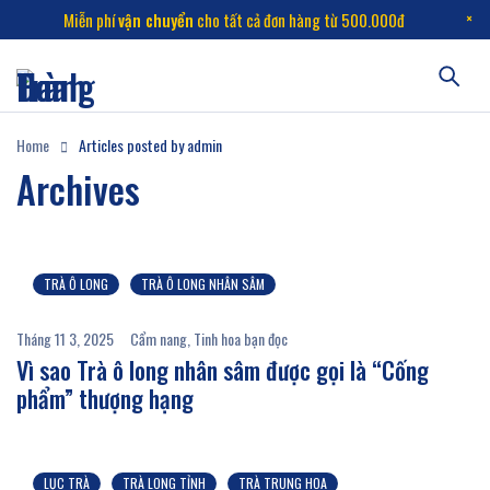
Miễn phí
vận chuyển
cho tất cả đơn hàng từ 500.000đ
Home
Articles posted by admin
Archives
TRÀ Ô LONG
TRÀ Ô LONG NHÂN SÂM
Tháng 11 3, 2025
Cẩm nang
,
Tinh hoa bạn đọc
Vì sao Trà ô long nhân sâm được gọi là “Cống
phẩm” thượng hạng
LỤC TRÀ
TRÀ LONG TỈNH
TRÀ TRUNG HOA