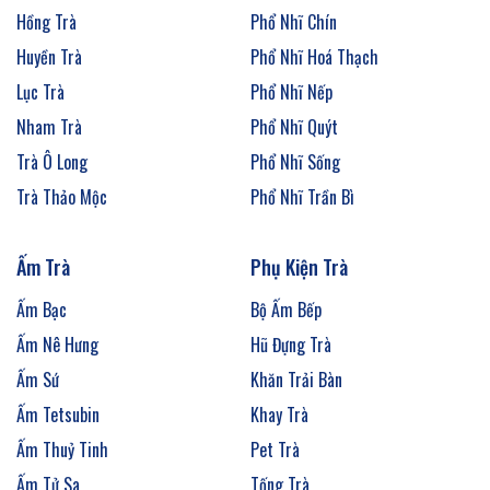
Hồng Trà
Phổ Nhĩ Chín
Huyền Trà
Phổ Nhĩ Hoá Thạch
Lục Trà
Phổ Nhĩ Nếp
Nham Trà
Phổ Nhĩ Quýt
Trà Ô Long
Phổ Nhĩ Sống
Trà Thảo Mộc
Phổ Nhĩ Trần Bì
Ấm Trà
Phụ Kiện Trà
Ấm Bạc
Bộ Ấm Bếp
Ấm Nê Hưng
Hũ Đựng Trà
Ấm Sứ
Khăn Trải Bàn
Ấm Tetsubin
Khay Trà
Ấm Thuỷ Tinh
Pet Trà
Ấm Tử Sa
Tống Trà