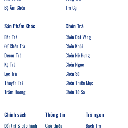
Bộ Ấm Chén
Trà Cụ
Sản Phẩm Khác
Chén Trà
Bàn Trà
Chén Dát Vàng
Đế Chén Trà
Chén Khải
Decor Trà
Chén Nê Hưng
Kệ Trà
Chén Ngọc
Lọc Trà
Chén Sứ
Thuyền Trà
Chén Thiên Mục
Trầm Hương
Chén Tử Sa
Chính sách
Thông tin
Trà ngon
Đổi trả & bảo hành
Giới thiệu
Bạch Trà