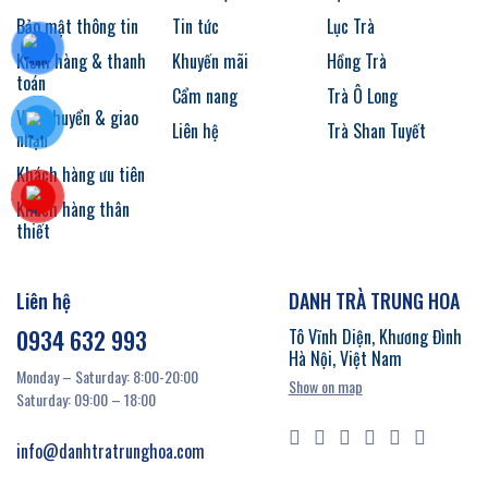
Bảo mật thông tin
Tin tức
Lục Trà
Kiểm hàng & thanh
Khuyến mãi
Hồng Trà
toán
Cẩm nang
Trà Ô Long
Vận chuyển & giao
Liên hệ
Trà Shan Tuyết
nhận
Khách hàng ưu tiên
Khách hàng thân
thiết
Liên hệ
DANH TRÀ TRUNG HOA
0934 632 993
Tô Vĩnh Diện, Khương Đình
Hà Nội, Việt Nam
Monday – Saturday: 8:00-20:00
Show on map
Saturday: 09:00 – 18:00
info@danhtratrunghoa.com