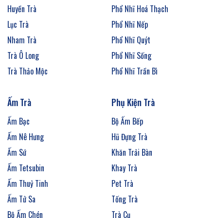
Huyền Trà
Phổ Nhĩ Hoá Thạch
Lục Trà
Phổ Nhĩ Nếp
Nham Trà
Phổ Nhĩ Quýt
Trà Ô Long
Phổ Nhĩ Sống
Trà Thảo Mộc
Phổ Nhĩ Trần Bì
Ấm Trà
Phụ Kiện Trà
Ấm Bạc
Bộ Ấm Bếp
Ấm Nê Hưng
Hũ Đựng Trà
Ấm Sứ
Khăn Trải Bàn
Ấm Tetsubin
Khay Trà
Ấm Thuỷ Tinh
Pet Trà
Ấm Tử Sa
Tống Trà
Bộ Ấm Chén
Trà Cụ