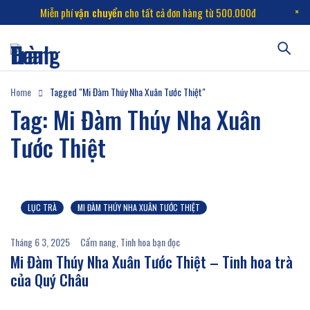
Miễn phí
vận chuyển
cho tất cả đơn hàng từ 500.000đ
Home
Tagged "Mi Đàm Thúy Nha Xuân Tước Thiệt"
Tag: Mi Đàm Thúy Nha Xuân
Tước Thiệt
LỤC TRÀ
MI ĐÀM THÚY NHA XUÂN TƯỚC THIỆT
Tháng 6 3, 2025
Cẩm nang
,
Tinh hoa bạn đọc
Mi Đàm Thúy Nha Xuân Tước Thiệt – Tinh hoa trà
của Quý Châu