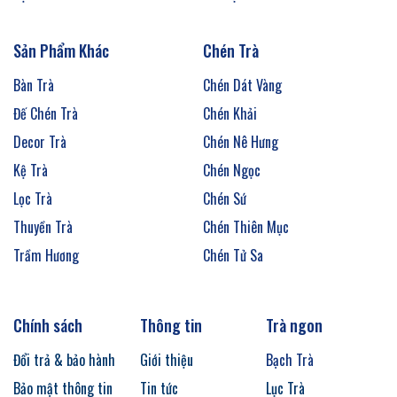
Sản Phẩm Khác
Chén Trà
Bàn Trà
Chén Dát Vàng
Đế Chén Trà
Chén Khải
Decor Trà
Chén Nê Hưng
Kệ Trà
Chén Ngọc
Lọc Trà
Chén Sứ
Thuyền Trà
Chén Thiên Mục
Trầm Hương
Chén Tử Sa
Chính sách
Thông tin
Trà ngon
Đổi trả & bảo hành
Giới thiệu
Bạch Trà
Bảo mật thông tin
Tin tức
Lục Trà