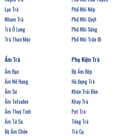
Lục Trà
Phổ Nhĩ Nếp
Nham Trà
Phổ Nhĩ Quýt
Trà Ô Long
Phổ Nhĩ Sống
Trà Thảo Mộc
Phổ Nhĩ Trần Bì
Ấm Trà
Phụ Kiện Trà
Ấm Bạc
Bộ Ấm Bếp
Ấm Nê Hưng
Hũ Đựng Trà
Ấm Sứ
Khăn Trải Bàn
Ấm Tetsubin
Khay Trà
Ấm Thuỷ Tinh
Pet Trà
Ấm Tử Sa
Tống Trà
Bộ Ấm Chén
Trà Cụ