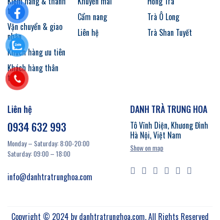
Kiểm hàng & thanh
Khuyến mãi
Hồng Trà
toán
Cẩm nang
Trà Ô Long
Vận chuyển & giao
Liên hệ
Trà Shan Tuyết
nhận
Khách hàng ưu tiên
Khách hàng thân
thiết
Liên hệ
DANH TRÀ TRUNG HOA
0934 632 993
Tô Vĩnh Diện, Khương Đình
Hà Nội, Việt Nam
Monday – Saturday: 8:00-20:00
Show on map
Saturday: 09:00 – 18:00
info@danhtratrunghoa.com
Copyright © 2024 by danhtratrunghoa.com. All Rights Reserved