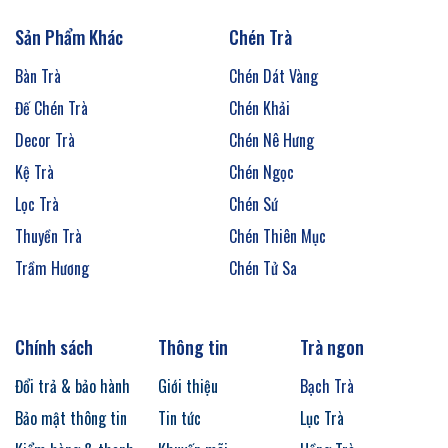
Sản Phẩm Khác
Chén Trà
Bàn Trà
Chén Dát Vàng
Đế Chén Trà
Chén Khải
Decor Trà
Chén Nê Hưng
Kệ Trà
Chén Ngọc
Lọc Trà
Chén Sứ
Thuyền Trà
Chén Thiên Mục
Trầm Hương
Chén Tử Sa
Chính sách
Thông tin
Trà ngon
Đổi trả & bảo hành
Giới thiệu
Bạch Trà
Bảo mật thông tin
Tin tức
Lục Trà