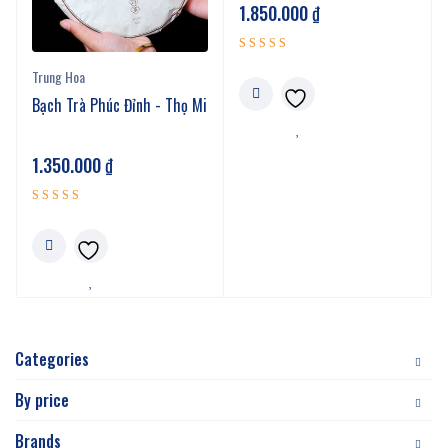
1.850.000
₫
Được xếp
Trung Hoa
5.00
hạng
Bạch Trà Phúc Đỉnh - Thọ Mi
5 sao
1.350.000
₫
Được xếp
5.00
hạng
5 sao
Categories
By price
Brands