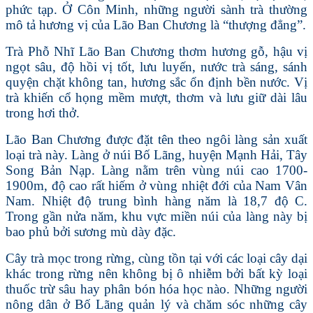
phức tạp. Ở Côn Minh, những người sành trà thường
mô tả hương vị của Lão Ban Chương là “thượng đẳng”.
Trà Phỗ Nhĩ Lão Ban Chương thơm hương gỗ, hậu vị
ngọt sâu, độ hồi vị tốt, lưu luyến, nước trà sáng, sánh
quyện chặt không tan, hương sắc ổn định bền nước. Vị
trà khiến cổ họng mềm mượt, thơm và lưu giữ dài lâu
trong hơi thở.
Lão Ban Chương được đặt tên theo ngôi làng sản xuất
loại trà này. Làng ở núi Bố Lãng, huyện Mạnh Hải, Tây
Song Bản Nạp. Làng nằm trên vùng núi cao 1700-
1900m, độ cao rất hiếm ở vùng nhiệt đới của Nam Vân
Nam. Nhiệt độ trung bình hàng năm là 18,7 độ C.
Trong gần nửa năm, khu vực miền núi của làng này bị
bao phủ bởi sương mù dày đặc.
Cây trà mọc trong rừng, cùng tồn tại với các loại cây dại
khác trong rừng nên không bị ô nhiễm bởi bất kỳ loại
thuốc trừ sâu hay phân bón hóa học nào. Những người
nông dân ở Bố Lãng quản lý và chăm sóc những cây