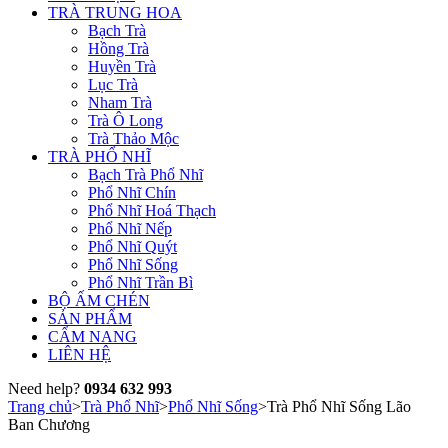
TRÀ TRUNG HOA
Bạch Trà
Hồng Trà
Huyền Trà
Lục Trà
Nham Trà
Trà Ô Long
Trà Thảo Mộc
TRÀ PHỔ NHĨ
Bạch Trà Phổ Nhĩ
Phổ Nhĩ Chín
Phổ Nhĩ Hoá Thạch
Phổ Nhĩ Nếp
Phổ Nhĩ Quýt
Phổ Nhĩ Sống
Phổ Nhĩ Trần Bì
BỘ ẤM CHÉN
SẢN PHẨM
CẨM NANG
LIÊN HỆ
Need help?
0934 632 993
Trang chủ
>
Trà Phổ Nhĩ
>
Phổ Nhĩ Sống
>
Trà Phổ Nhĩ Sống Lão
Ban Chương