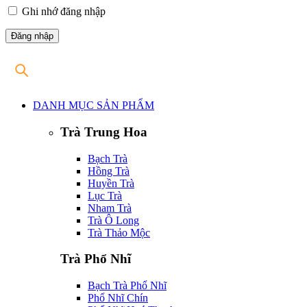
Ghi nhớ đăng nhập
DANH MỤC SẢN PHẨM
Trà Trung Hoa
Bạch Trà
Hồng Trà
Huyền Trà
Lục Trà
Nham Trà
Trà Ô Long
Trà Thảo Mộc
Trà Phổ Nhĩ
Bạch Trà Phổ Nhĩ
Phổ Nhĩ Chín