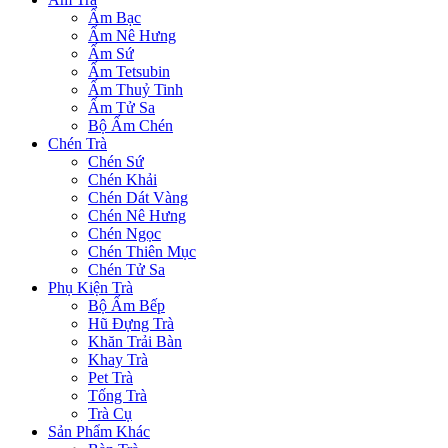
Ấm Bạc
Ấm Nê Hưng
Ấm Sứ
Ấm Tetsubin
Ấm Thuỷ Tinh
Ấm Tử Sa
Bộ Ấm Chén
Chén Trà
Chén Sứ
Chén Khải
Chén Dát Vàng
Chén Nê Hưng
Chén Ngọc
Chén Thiên Mục
Chén Tử Sa
Phụ Kiện Trà
Bộ Ấm Bếp
Hũ Đựng Trà
Khăn Trải Bàn
Khay Trà
Pet Trà
Tống Trà
Trà Cụ
Sản Phẩm Khác