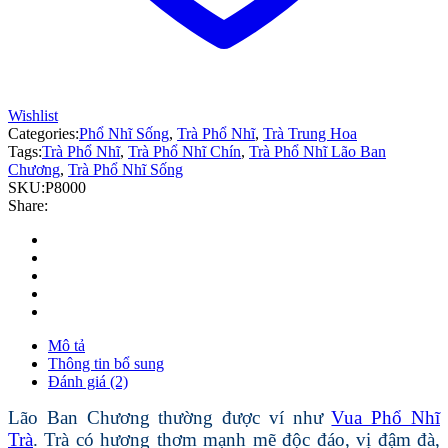
Wishlist
Categories:
Phổ Nhĩ Sống
,
Trà Phổ Nhĩ
,
Trà Trung Hoa
Tags:
Trà Phổ Nhĩ
,
Trà Phổ Nhĩ Chín
,
Trà Phổ Nhĩ Lão Ban
Chương
,
Trà Phổ Nhĩ Sống
SKU:
P8000
Share:
Mô tả
Thông tin bổ sung
Đánh giá (2)
Lão Ban Chương thường được ví như
Vua Phổ Nhĩ
Trà
. Trà có hương thơm mạnh mẽ độc đáo, vị đậm đà,