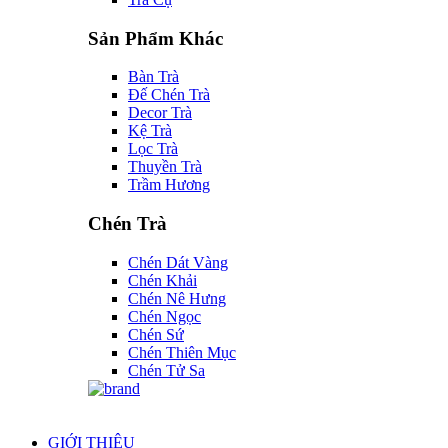
Sản Phẩm Khác
Bàn Trà
Đế Chén Trà
Decor Trà
Kệ Trà
Lọc Trà
Thuyền Trà
Trầm Hương
Chén Trà
Chén Dát Vàng
Chén Khải
Chén Nê Hưng
Chén Ngọc
Chén Sứ
Chén Thiên Mục
Chén Tử Sa
GIỚI THIỆU