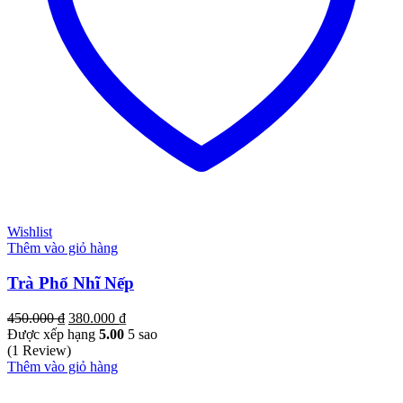
Wishlist
Thêm vào giỏ hàng
Trà Phổ Nhĩ Nếp
Giá
Giá
450.000
₫
380.000
₫
gốc
hiện
Được xếp hạng
5.00
5 sao
là:
tại
(1 Review)
450.000 ₫.
là:
Thêm vào giỏ hàng
380.000 ₫.