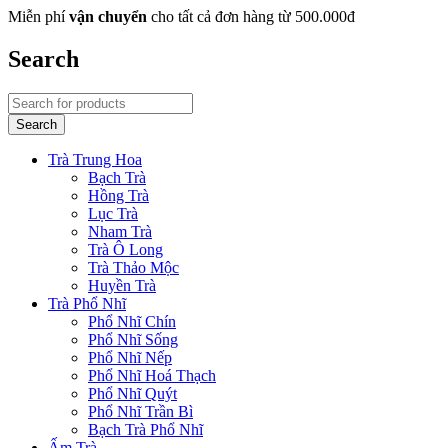
Miễn phí
vận chuyển
cho tất cả đơn hàng từ 500.000đ
Search
Trà Trung Hoa
Bạch Trà
Hồng Trà
Lục Trà
Nham Trà
Trà Ô Long
Trà Thảo Mộc
Huyền Trà
Trà Phổ Nhĩ
Phổ Nhĩ Chín
Phổ Nhĩ Sống
Phổ Nhĩ Nếp
Phổ Nhĩ Hoá Thạch
Phổ Nhĩ Quýt
Phổ Nhĩ Trần Bì
Bạch Trà Phổ Nhĩ
Ấm Trà