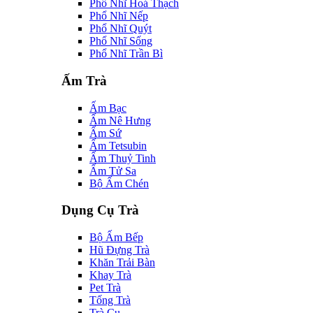
Phổ Nhĩ Hoá Thạch
Phổ Nhĩ Nếp
Phổ Nhĩ Quýt
Phổ Nhĩ Sống
Phổ Nhĩ Trần Bì
Ấm Trà
Ấm Bạc
Ấm Nê Hưng
Ấm Sứ
Ấm Tetsubin
Ấm Thuỷ Tinh
Ấm Tử Sa
Bộ Ấm Chén
Dụng Cụ Trà
Bộ Ấm Bếp
Hũ Đựng Trà
Khăn Trải Bàn
Khay Trà
Pet Trà
Tống Trà
Trà Cụ