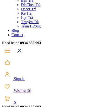
Bàn Trà
Đế Chén Trà
Decor Trà
Kệ Trà
Lọc Trà
Thuyền Trà
Trầm Hương
Blog
Contact
Need help?
0934 632 993
Sign in
Wishlist
(
0
)
0
Need help?
0934 632 993